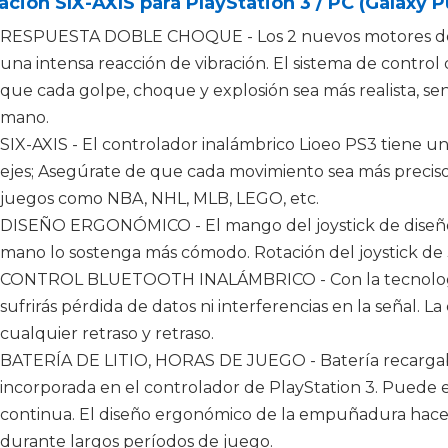
ación SIX-AXIS para PlayStation 3 / PC (Galaxy P
RESPUESTA DOBLE CHOQUE - Los 2 nuevos motores de v
una intensa reacción de vibración. El sistema de contro
que cada golpe, choque y explosión sea más realista, se
mano.
SIX-AXIS - El controlador inalámbrico Lioeo PS3 tiene un
ejes; Asegúrate de que cada movimiento sea más preciso
juegos como NBA, NHL, MLB, LEGO, etc.
DISEÑO ERGONÓMICO - El mango del joystick de diseño
mano lo sostenga más cómodo. Rotación del joystick de 
CONTROL BLUETOOTH INALÁMBRICO - Con la tecnología 
sufrirás pérdida de datos ni interferencias en la señal. 
cualquier retraso y retraso.
BATERÍA DE LITIO, HORAS DE JUEGO - Batería recarga
incorporada en el controlador de PlayStation 3. Puede 
continua. El diseño ergonómico de la empuñadura ha
durante largos períodos de juego.