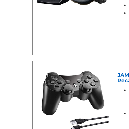
JAM
Reca