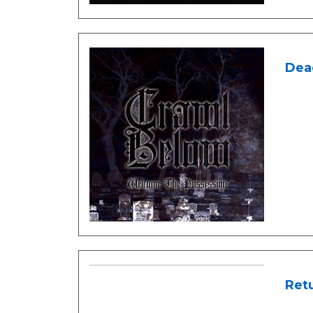
Dea
Retu