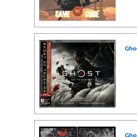
Ghos
Ghos