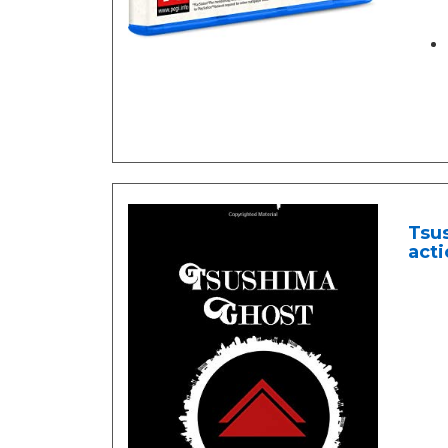
Tsus
act