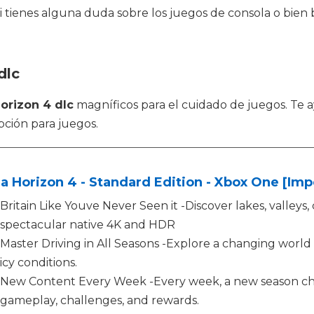
 tienes alguna duda sobre los juegos de consola o bien b
dlc
horizon 4 dlc
magníficos para el cuidado de juegos. Te 
opción para juegos.
a Horizon 4 - Standard Edition - Xbox One [Imp
Britain Like Youve Never Seen it -Discover lakes, valleys,
spectacular native 4K and HDR
Master Driving in All Seasons -Explore a changing worl
icy conditions.
New Content Every Week -Every week, a new season c
gameplay, challenges, and rewards.