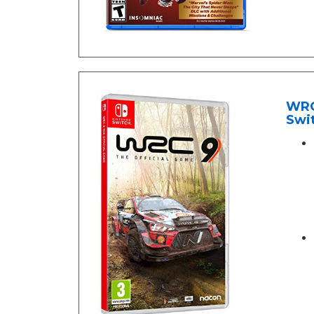
WRC 
Swi