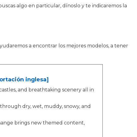
uscas algo en particular, dínoslo y te indicaremos la
ayudaremos a encontrar los mejores modelos, a tener
ortación inglesa]
 castles, and breathtaking scenery all in
d through dry, wet, muddy, snowy, and
hange brings new themed content,