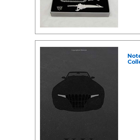
Note
Coll