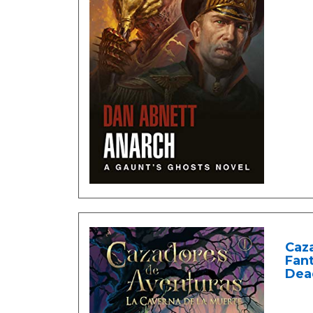
Caza
Fant
Dea