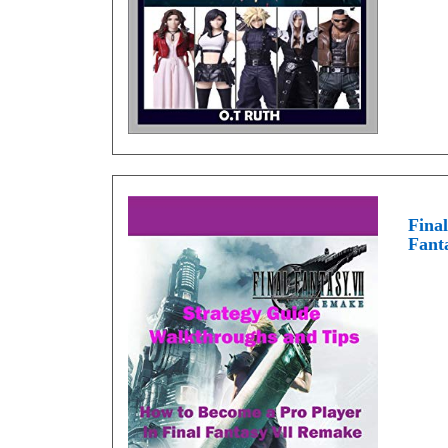
Fina
Fant