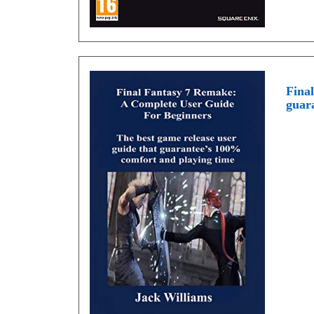
Fina
guara