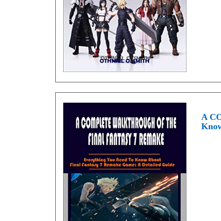
A C
Know