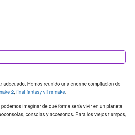
gar adecuado. Hemos reunido una enorme compilación de
emake 2
,
final fantasy vii remake
.
o podemos imaginar de qué forma sería vivir en un planeta
deoconsolas, consolas y accesorios. Para los viejos tiempos,