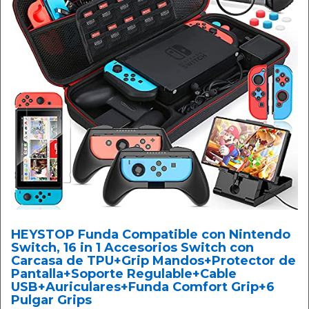
HEYSTOP Funda Compatible con Nintendo
Switch, 16 in 1 Accesorios Switch con
Carcasa de TPU+Grip Mandos+Protector de
Pantalla+Soporte Regulable+Cable
USB+Auriculares+Funda Comfort Grip+6
Pulgar Grips