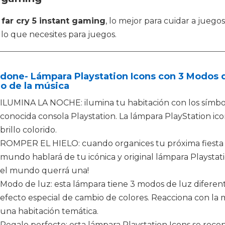
o
far cry 5 instant gaming
, lo mejor para cuidar a juego
lo que necesites para juegos.
done- Lámpara Playstation Icons con 3 Modos d
o de la música
ILUMINA LA NOCHE: ilumina tu habitación con los símbo
conocida consola Playstation. La lámpara PlayStation ic
brillo colorido.
ROMPER EL HIELO: cuando organices tu próxima fiesta o
mundo hablará de tu icónica y original lámpara Playstati
el mundo querrá una!
Modo de luz: esta lámpara tiene 3 modos de luz diferent
efecto especial de cambio de colores. Reacciona con la m
una habitación temática.
Regalo perfecto: esta lámpara Playstation Icons se recon