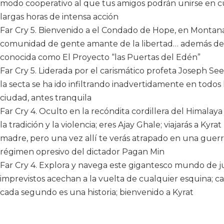
modo cooperativo al que tus amigos podrán unirse en 
largas horas de intensa acción
Far Cry 5. Bienvenido a el Condado de Hope, en Montana,
comunidad de gente amante de la libertad… además de u
conocida como El Proyecto “las Puertas del Edén”
Far Cry 5. Liderada por el carismático profeta Joseph Se
la secta se ha ido infiltrando inadvertidamente en todos 
ciudad, antes tranquila
Far Cry 4. Oculto en la recóndita cordillera del Himalay
la tradición y la violencia; eres Ajay Ghale; viajarás a Ky
madre, pero una vez allí te verás atrapado en una guerra
régimen opresivo del dictador Pagan Min
Far Cry 4. Explora y navega este gigantesco mundo de jue
imprevistos acechan a la vuelta de cualquier esquina; c
cada segundo es una historia; bienvenido a Kyrat