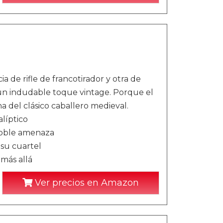
 de rifle de francotirador y otra de
 un indudable toque vintage. Porque el
a del clásico caballero medieval.
líptico
doble amenaza
su cuartel
más allá
Ver precios en Amazon