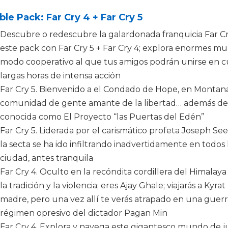
le Pack: Far Cry 4 + Far Cry 5
Descubre o redescubre la galardonada franquicia Far Cry 
este pack con Far Cry 5 + Far Cry 4; explora enormes mu
modo cooperativo al que tus amigos podrán unirse en 
largas horas de intensa acción
Far Cry 5. Bienvenido a el Condado de Hope, en Montana,
comunidad de gente amante de la libertad… además de u
conocida como El Proyecto “las Puertas del Edén”
Far Cry 5. Liderada por el carismático profeta Joseph Se
la secta se ha ido infiltrando inadvertidamente en todos 
ciudad, antes tranquila
Far Cry 4. Oculto en la recóndita cordillera del Himalay
la tradición y la violencia; eres Ajay Ghale; viajarás a Ky
madre, pero una vez allí te verás atrapado en una guerra
régimen opresivo del dictador Pagan Min
Far Cry 4. Explora y navega este gigantesco mundo de jue