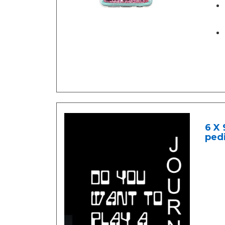
6 X 
ped