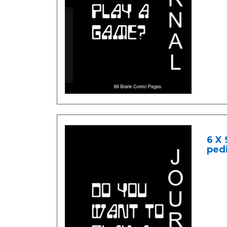
6 X 
ped