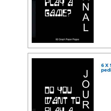
6 X 
ped