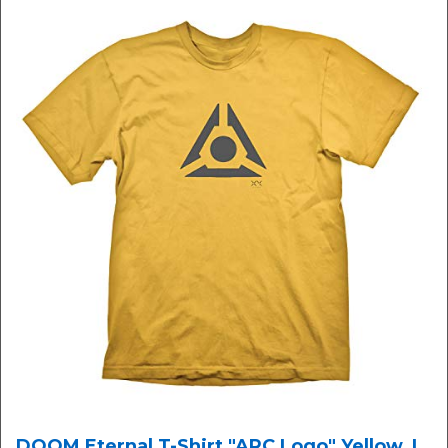
DOOM Eternal T-Shirt "ARC Logo" Yellow, L