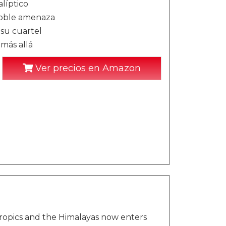
líptico
doble amenaza
su cuartel
más allá
Ver precios en Amazon
ropics and the Himalayas now enters