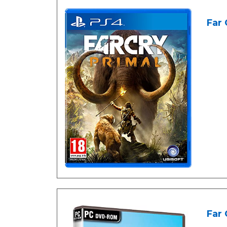
Far 
Far