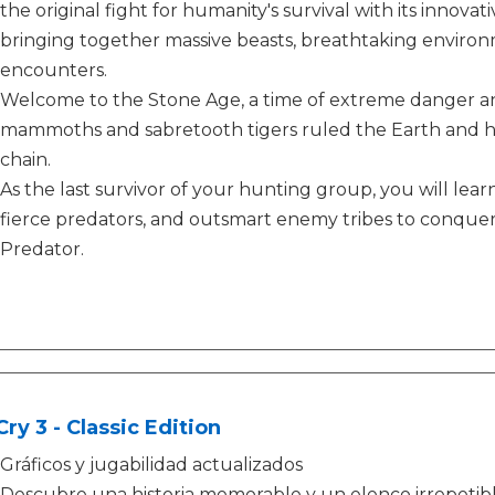
the original fight for humanity's survival with its inno
bringing together massive beasts, breathtaking enviro
encounters.
Welcome to the Stone Age, a time of extreme danger an
mammoths and sabretooth tigers ruled the Earth and hu
chain.
As the last survivor of your hunting group, you will learn
fierce predators, and outsmart enemy tribes to conque
Predator.
Cry 3 - Classic Edition
Gráficos y jugabilidad actualizados
Descubre una historia memorable y un elenco irrepetib