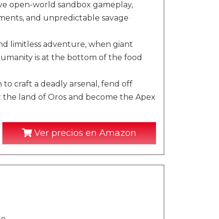
vative open-world sandbox gameplay,
nments, and unpredictable savage
d limitless adventure, when giant
manity is at the bottom of the food
 to craft a deadly arsenal, fend off
r the land of Oros and become the Apex
Ver precios en Amazon
le