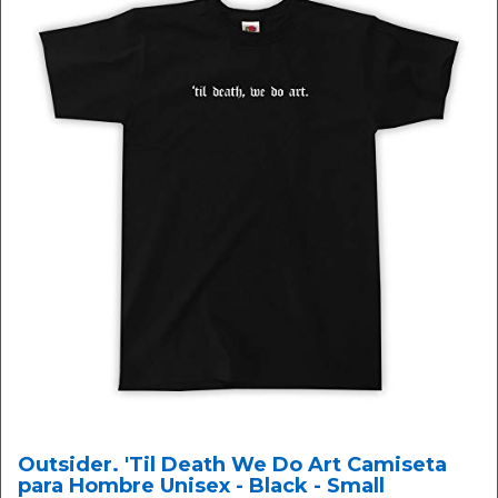
Outsider. 'Til Death We Do Art Camiseta
para Hombre Unisex - Black - Small