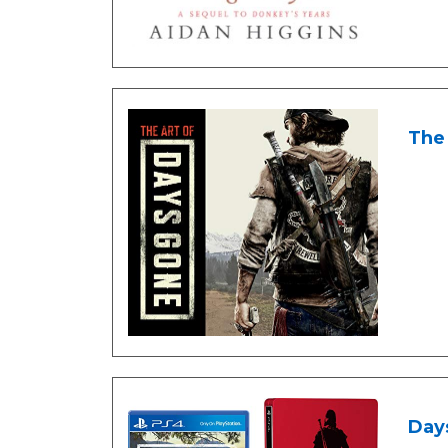
The 
Days