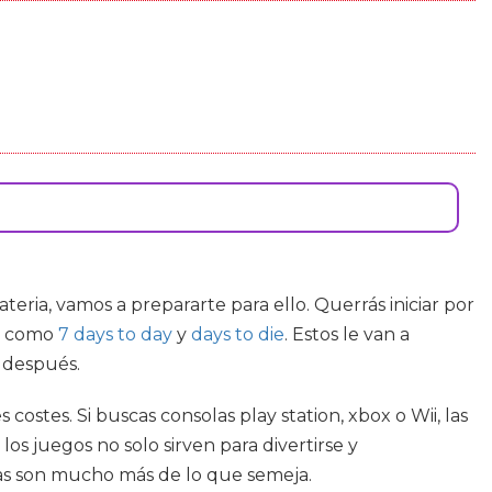
teria, vamos a prepararte para ello. Querrás iniciar por
os como
7 days to day
y
days to die
. Estos le van a
 después.
costes. Si buscas consolas play station, xbox o Wii, las
os juegos no solo sirven para divertirse y
las son mucho más de lo que semeja.