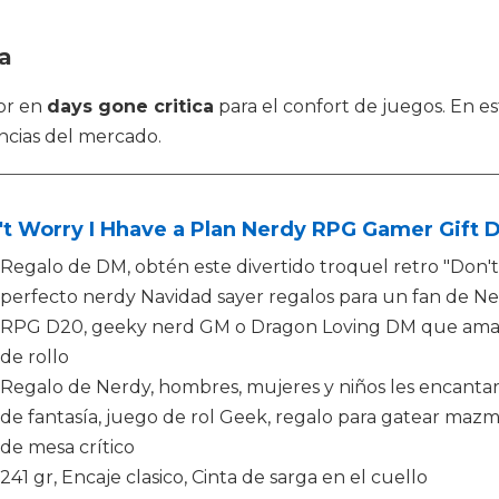
ca
jor en
days gone critica
para el confort de juegos. En es
ncias del mercado.
t Worry I Hhave a Plan Nerdy RPG Gamer Gift 
Regalo de DM, obtén este divertido troquel retro "Don't
perfecto nerdy Navidad sayer regalos para un fan de Ne
RPG D20, geeky nerd GM o Dragon Loving DM que ama pin
de rollo
Regalo de Nerdy, hombres, mujeres y niños les encanta
de fantasía, juego de rol Geek, regalo para gatear mazm
de mesa crítico
241 gr, Encaje clasico, Cinta de sarga en el cuello