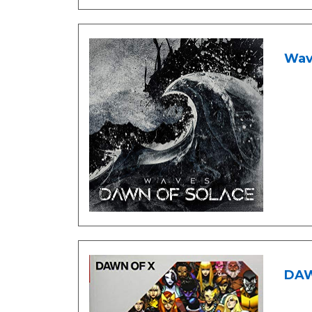
Wav
DAW