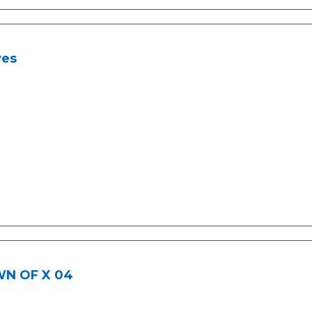
es
N OF X 04