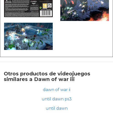
Otros productos de videojuegos
similares a Dawn of war iii
dawn of war ii
until dawn ps3
until dawn