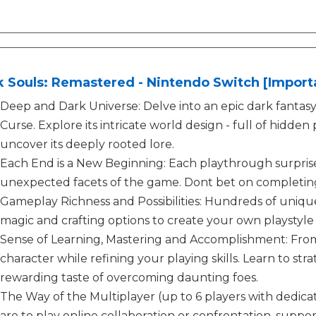
 Souls: Remastered - Nintendo Switch [Importa
Deep and Dark Universe: Delve into an epic dark fantasy
Curse. Explore its intricate world design - full of hidde
uncover its deeply rooted lore.
Each End is a New Beginning: Each playthrough surpris
unexpected facets of the game. Dont bet on completin
Gameplay Richness and Possibilities: Hundreds of uniqu
magic and crafting options to create your own playstyl
Sense of Learning, Mastering and Accomplishment: From y
character while refining your playing skills. Learn to st
rewarding taste of overcoming daunting foes.
The Way of the Multiplayer (up to 6 players with dedica
are to play online collaboration or confrontation, suppo