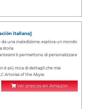
ción italiana]
tto da una maledizione; esplora un mondo
a storia
antesimi ti permettono di personalizzare
n è più ricca di dettagli che mai
LC Artorias of the Abyss
Ver precios en Amazon