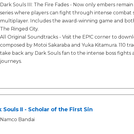
Dark Souls III: The Fire Fades - Now only embers remain Da
series where players can fight through intense combat s
multiplayer. Includes the award-winning game and both
The Ringed City.
All Original Soundtracks - Visit the EP!C corner to down
composed by Motoi Sakaraba and Yuka Kitamura. 110 trac
take back any Dark Souls fan to the intense boss fights
journeys.
 Souls II - Scholar of the First Sin
Namco Bandai