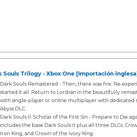
 Souls Trilogy - Xbox One [Importación inglesa
Dark Souls Remastered - Then, there was fire. Re-expe
started it all. Return to Lordran in the beautifully remas
with single-player or online multiplayer with dedicated s
Abyss DLC.
Dark Souls II: Scholar of the First Sin - Prepare to Die a
includes the base Dark Souls II plus all three DLCs: Cr
Iron King, and Crown of the Ivory King.