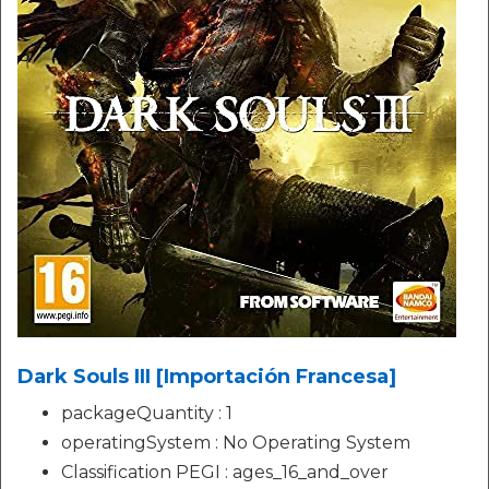
Dark Souls III [Importación Francesa]
packageQuantity : 1
operatingSystem : No Operating System
Classification PEGI : ages_16_and_over