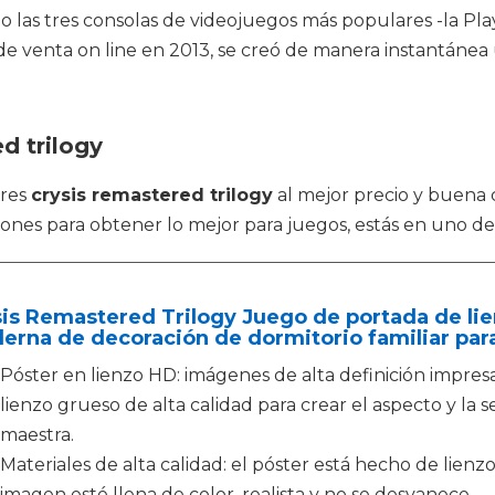
 las tres consolas de videojuegos más populares -la Pla
s de venta on line en 2013, se creó de manera instantáne
d trilogy
tres
crysis remastered trilogy
al mejor precio y buena 
es para obtener lo mejor para juegos, estás en uno de l
is Remastered Trilogy Juego de portada de lie
rna de decoración de dormitorio familiar para
Póster en lienzo HD: imágenes de alta definición impresa
lienzo grueso de alta calidad para crear el aspecto y la s
maestra.
Materiales de alta calidad: el póster está hecho de lienz
imagen esté llena de color, realista y no se desvanece.