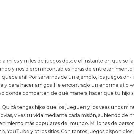
a miles y miles de juegos desde el instante en que se la
undo y nos dieron incontables horas de entretenimiento.
o queda ahí! Por servirnos de un ejemplo, los juegos on-
ía y para hacer amigos. He encontrado un enorme sitio 
vo donde comparten de qué manera hacer que tu hijo se 
uizá tengas hijos que los jueguen y los veas unos minut
vias, vives tu vida mediante cada misión, subiendo de ni
tenimiento más populares del mundo. Millones de person
ch, YouTube y otros sitios. Con tantos juegos disponible