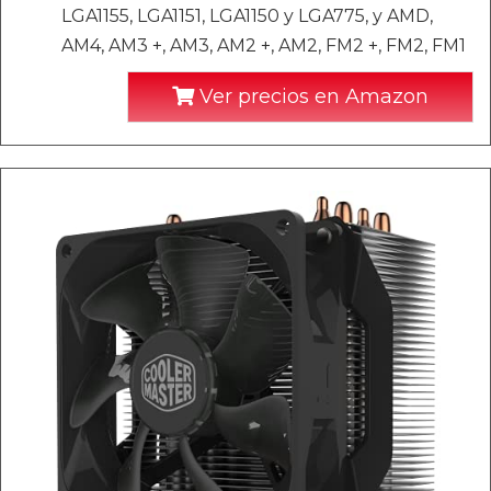
LGA1155, LGA1151, LGA1150 y LGA775, y AMD,
AM4, AM3 +, AM3, AM2 +, AM2, FM2 +, FM2, FM1
Ver precios en Amazon