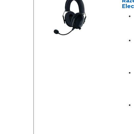
Raze
Elec