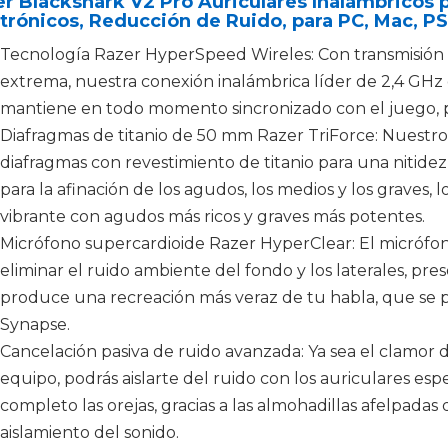
r Blackshark V2 Pro Auriculares Inalámbricos
trónicos, Reducción de Ruido, para PC, Mac, P
Tecnología Razer HyperSpeed Wireles: Con transmisión de
extrema, nuestra conexión inalámbrica líder de 2,4 GHz 
mantiene en todo momento sincronizado con el juego, p
Diafragmas de titanio de 50 mm Razer TriForce: Nuestr
diafragmas con revestimiento de titanio para una nitidez
para la afinación de los agudos, los medios y los graves,
vibrante con agudos más ricos y graves más potentes.
Micrófono supercardioide Razer HyperClear: El micrófon
eliminar el ruido ambiente del fondo y los laterales, pre
produce una recreación más veraz de tu habla, que se p
Synapse.
Cancelación pasiva de ruido avanzada: Ya sea el clamor 
equipo, podrás aislarte del ruido con los auriculares e
completo las orejas, gracias a las almohadillas afelpada
aislamiento del sonido.