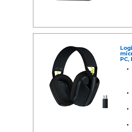
Logi
micr
PC, 