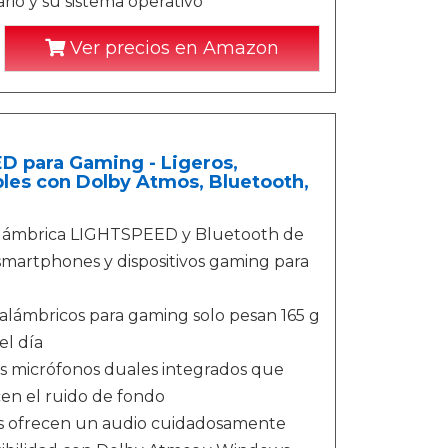
io y su sistema operativo
Ver precios en Amazon
D para Gaming - Ligeros,
bles con Dolby Atmos, Bluetooth,
inalámbrica LIGHTSPEED y Bluetooth de
smartphones y dispositivos gaming para
inalámbricos para gaming solo pesan 165 g
el día
 los micrófonos duales integrados que
en el ruido de fondo
res ofrecen un audio cuidadosamente