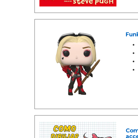
Funk
Como
acce