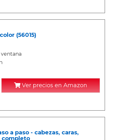
olor (56015)
e ventana
n
Ver precios en Amazon
o a paso - cabezas, caras,
o completo