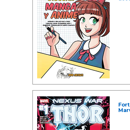
Fort
Marv