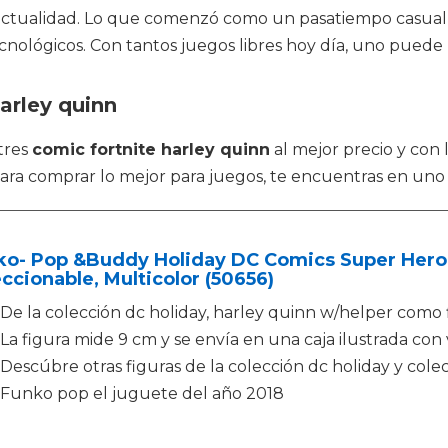
a actualidad. Lo que comenzó como un pasatiempo casual
cnológicos. Con tantos juegos libres hoy día, uno pued
arley quinn
tres
comic fortnite harley quinn
al mejor precio y con 
ara comprar lo mejor para juegos, te encuentras en uno 
ko- Pop &Buddy Holiday DC Comics Super Heroe
ccionable, Multicolor (50656)
De la colección dc holiday, harley quinn w/helper como 
La figura mide 9 cm y se envía en una caja ilustrada con
Descúbre otras figuras de la colección dc holiday y cole
Funko pop el juguete del año 2018