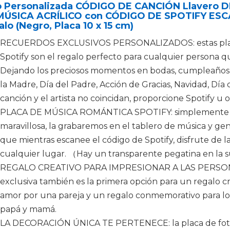
o Personalizada CÓDIGO DE CANCIÓN Llavero D
MÚSICA ACRÍLICO con CÓDIGO DE SPOTIFY ESCA
lo (Negro, Placa 10 x 15 cm)
RECUERDOS EXCLUSIVOS PERSONALIZADOS: estas placas
Spotify son el regalo perfecto para cualquier persona qu
Dejando los preciosos momentos en bodas, cumpleaños, 
la Madre, Día del Padre, Acción de Gracias, Navidad, Día
canción y el artista no coincidan, proporcione Spotify u
PLACA DE MÚSICA ROMÁNTICA SPOTIFY: simplemente car
maravillosa, la grabaremos en el tablero de música y ge
que mientras escanee el código de Spotify, disfrute de
cualquier lugar. （Hay un transparente pegatina en la su
REGALO CREATIVO PARA IMPRESIONAR A LAS PERSONAS:
exclusiva también es la primera opción para un regalo cr
amor por una pareja y un regalo conmemorativo para los ni
papá y mamá.
LA DECORACIÓN ÚNICA TE PERTENECE: la placa de fotog