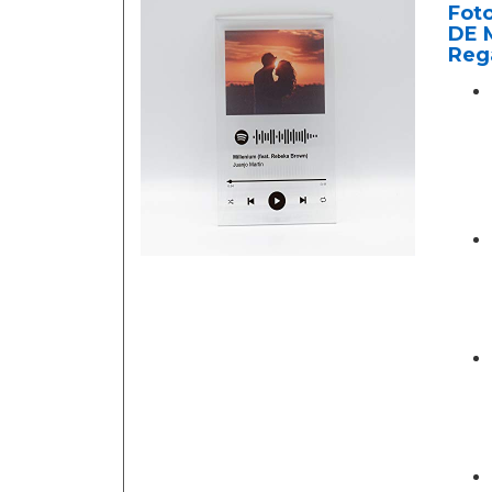
Fot
DE 
Rega