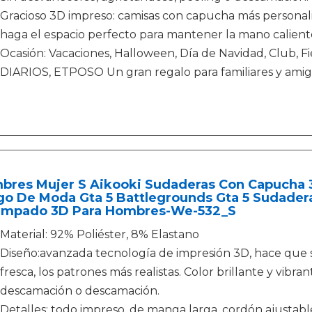
Gracioso 3D impreso: camisas con capucha más personaliza
haga el espacio perfecto para mantener la mano calient
Ocasión: Vacaciones, Halloween, Día de Navidad, Club,
DIARIOS, ETPOSO Un gran regalo para familiares y amig
bres Mujer S Aikooki Sudaderas Con Capucha 
go De Moda Gta 5 Battlegrounds Gta 5 Sudader
ampado 3D Para Hombres-We-532_S
Material: 92% Poliéster, 8% Elastano
Diseño:avanzada tecnología de impresión 3D, hace que 
fresca, los patrones más realistas. Color brillante y vibr
descamación o descamación.
Detalles: todo impreso, de manga larga, cordón ajustable