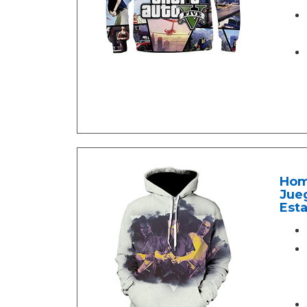
Hom
Jue
Est