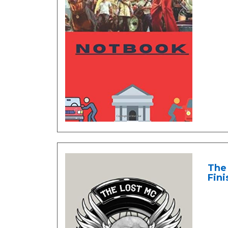
The 
Fini