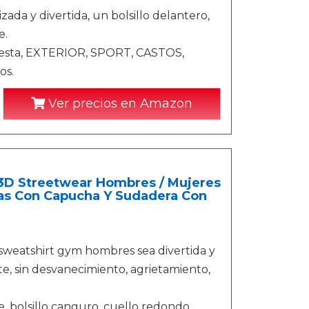
da y divertida, un bolsillo delantero,
e.
 Fiesta, EXTERIOR, SPORT, CASTOS,
os.
Ver precios en Amazon
3D Streetwear Hombres / Mujeres
as Con Capucha Y Sudadera Con
sweatshirt gym hombres sea divertida y
ante, sin desvanecimiento, agrietamiento,
, bolsillo canguro, cuello redondo,