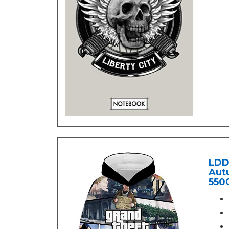
LDD
Autu
5500