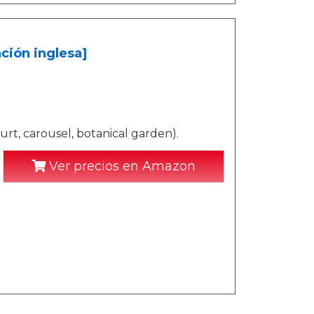
ción inglesa]
urt, carousel, botanical garden).
Ver precios en Amazon