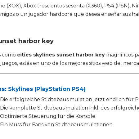
(XOX), Xbox trescientos sesenta (X360), PS4 (PSN), Nint
 amigos o un jugador hardcore que desea enseñar sus hab
sunset harbor key
os como
cities skylines sunset harbor key
magníficos pa
juegos, estás en uno de los mejores sitios web del merca
es: Skylines (PlayStation PS4)
Die erfolgreiche St dtebausimulation jetzt endlich für P
Die komplette St dtebausimulation inkl. des erfolgreich
Optimierte Steuerung für die Konsole
Ein Muss für Fans von St dtebausimulationen