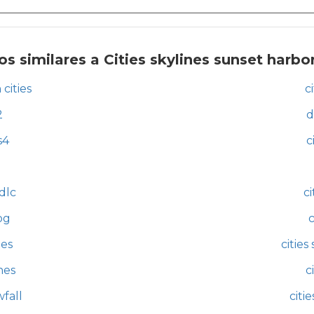
s similares a Cities skylines sunset harbo
 cities
c
2
d
s4
c
 dlc
ci
og
c
ies
cities
nes
c
wfall
citi