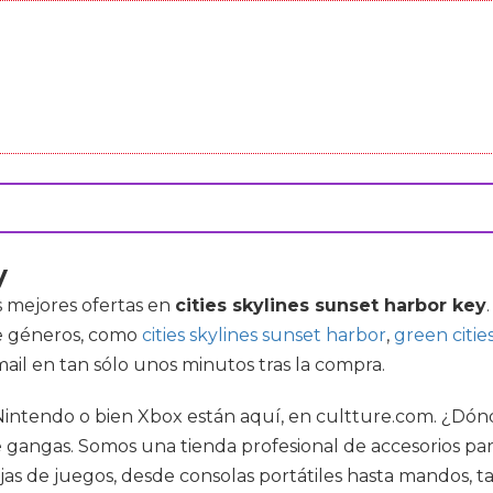
y
s mejores ofertas en
cities skylines sunset harbor key
e géneros, como
cities skylines sunset harbor
,
green cities
mail en tan sólo unos minutos tras la compra.
Nintendo o bien Xbox están aquí, en cultture.com. ¿D
e gangas. Somos una tienda profesional de accesorios p
s de juegos, desde consolas portátiles hasta mandos, ta