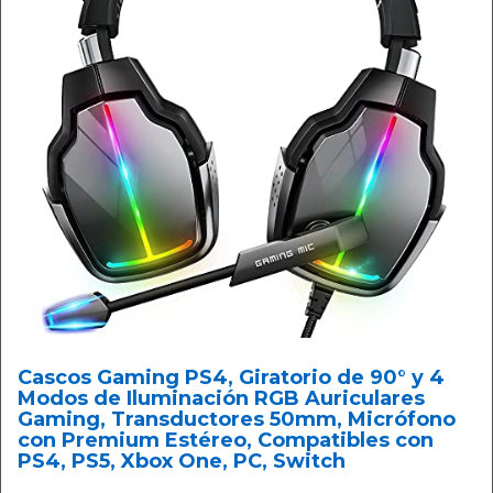
Cascos Gaming PS4, Giratorio de 90° y 4
Modos de Iluminación RGB Auriculares
Gaming, Transductores 50mm, Micrófono
con Premium Estéreo, Compatibles con
PS4, PS5, Xbox One, PC, Switch