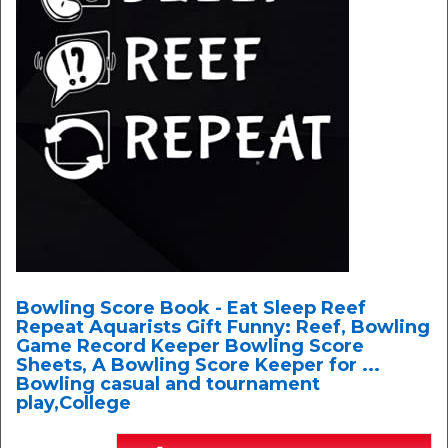
Bowling Score Book - Eat Sleep Reef
Repeat Aquarists Gift Funny: Reef, Bowling
Game Record Keeper Bowling Score
Sheets, A Bowling Score Keeper for ...
Bowling casual and tournament
play,College