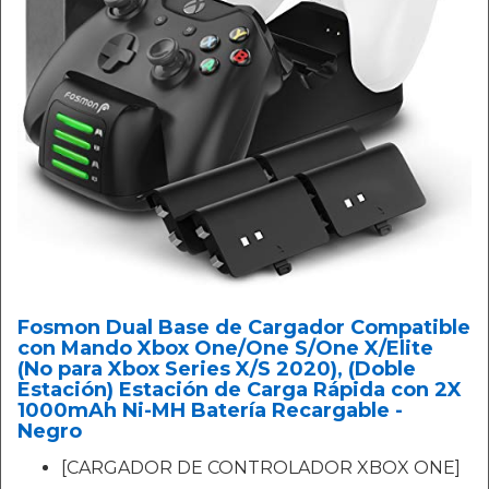
Fosmon Dual Base de Cargador Compatible
con Mando Xbox One/One S/One X/Elite
(No para Xbox Series X/S 2020), (Doble
Estación) Estación de Carga Rápida con 2X
1000mAh Ni-MH Batería Recargable -
Negro
[CARGADOR DE CONTROLADOR XBOX ONE]