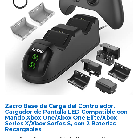
Zacro Base de Carga del Controlador,
Cargador de Pantalla LED Compatible con
Mando Xbox One/Xbox One Elite/Xbox
Series X/Xbox Series S, con 2 Baterías
Recargables