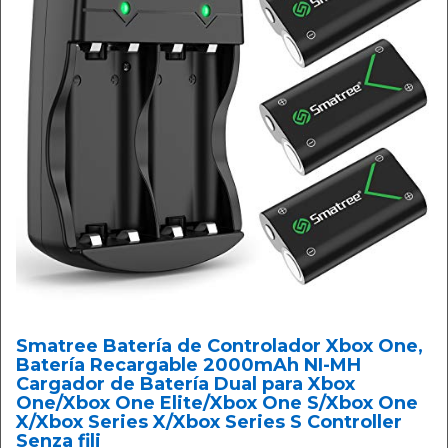
Smatree Batería de Controlador Xbox One,
Batería Recargable 2000mAh NI-MH
Cargador de Batería Dual para Xbox
One/Xbox One Elite/Xbox One S/Xbox One
X/Xbox Series X/Xbox Series S Controller
Senza fili