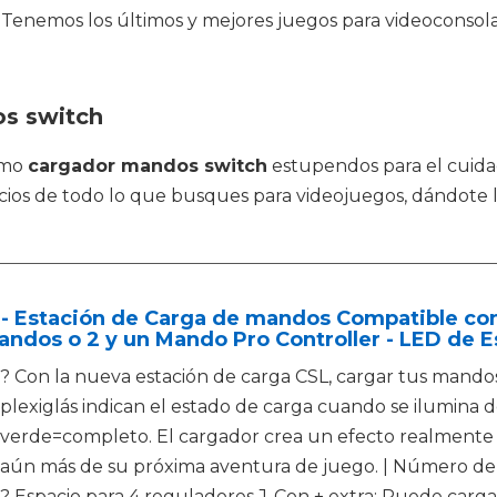
 Tenemos los últimos y mejores juegos para videoconsolas
os switch
omo
cargador mandos switch
estupendos para el cuid
recios de todo lo que busques para videojuegos, dándote
- Estación de Carga de mandos Compatible con
ndos o 2 y un Mando Pro Controller - LED de E
? Con la nueva estación de carga CSL, cargar tus mando
plexiglás indican el estado de carga cuando se ilumina 
verde=completo. El cargador crea un efecto realmente
aún más de su próxima aventura de juego. | Número d
? Espacio para 4 reguladores J-Con + extra: Puede carg