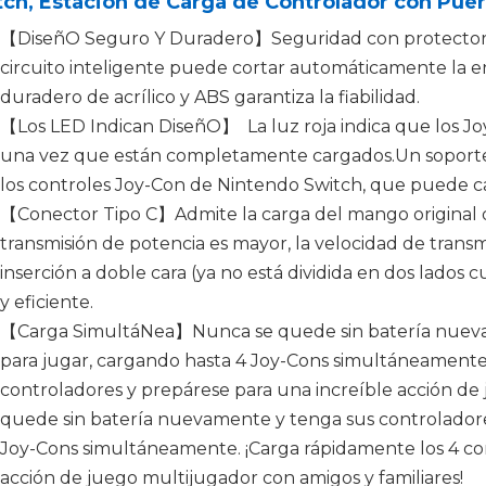
ch, Estación de Carga de Controlador con Puer
【DiseñO Seguro Y Duradero】Seguridad con protector de
circuito inteligente puede cortar automáticamente la e
duradero de acrílico y ABS garantiza la fiabilidad.
【Los LED Indican DiseñO】 La luz roja indica que los Jo
una vez que están completamente cargados.Un soporte
los controles Joy-Con de Nintendo Switch, que puede c
【Conector Tipo C】Admite la carga del mango original 
transmisión de potencia es mayor, la velocidad de transmi
inserción a doble cara (ya no está dividida en dos lados
y eficiente.
【Carga SimultáNea】Nunca se quede sin batería nuevam
para jugar, cargando hasta 4 Joy-Cons simultáneamente
controladores y prepárese para una increíble acción de
quede sin batería nuevamente y tenga sus controladores
Joy-Cons simultáneamente. ¡Carga rápidamente los 4 con
acción de juego multijugador con amigos y familiares!