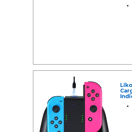
Liko
Car
Ind