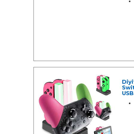
Diyi
Swit
USB