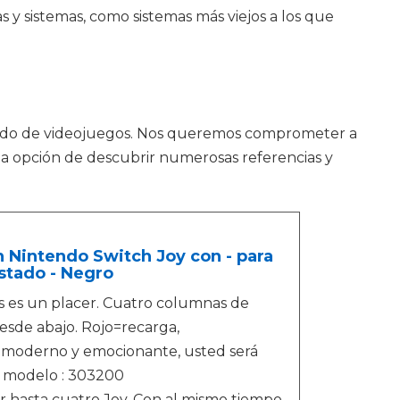
 y sistemas, como sistemas más viejos a los que
ado de videojuegos. Nos queremos comprometer a
 la opción de descubrir numerosas referencias y
 Nintendo Switch Joy con - para
stado - Negro
s es un placer. Cuatro columnas de
desde abajo. Rojo=recarga,
 moderno y emocionante, usted será
e modelo : 303200
ar hasta cuatro Joy-Con al mismo tiempo.