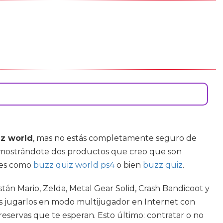
iz world
, mas no estás completamente seguro de
ia mostrándote dos productos que creo que son
ines como
buzz quiz world ps4
o bien
buzz quiz
.
án Mario, Zelda, Metal Gear Solid, Crash Bandicoot y
s jugarlos en modo multijugador en Internet con
reservas que te esperan. Esto último: contratar o no