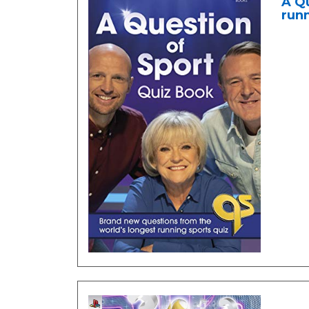
A Qu
runn