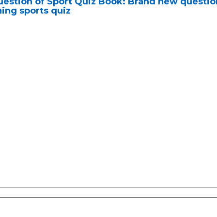
estion of Sport Quiz Book: Brand new question
ing sports quiz