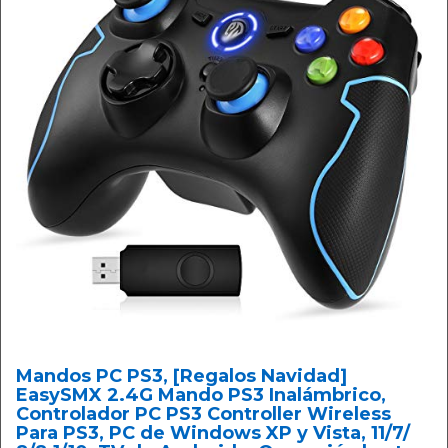
Mandos PC PS3, [Regalos Navidad]
EasySMX 2.4G Mando PS3 Inalámbrico,
Controlador PC PS3 Controller Wireless
Para PS3, PC de Windows XP y Vista, 11/7/