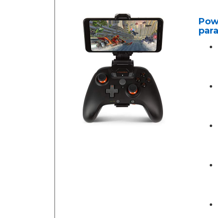
Powe
para