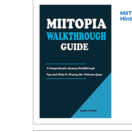
MII
Hint