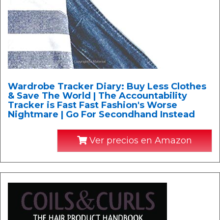
Wardrobe Tracker Diary: Buy Less Clothes
& Save The World | The Accountability
Tracker is Fast Fast Fashion's Worse
Nightmare | Go For Secondhand Instead
Ver precios en Amazon