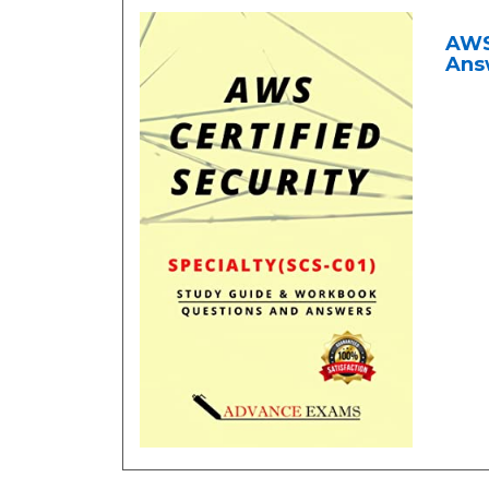
AWS 
Answ