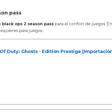
son pass
n
black ops 2 season pass
para el confort de juegos. E
requieres para juegos.
 Of Duty: Ghosts - Edition Prestige [Importació