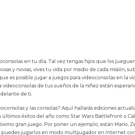
nsolas en tu día. Tal vez tengas hijos que los jueguen 
sas y novias, vives tu vida por medio de cada misión, su
que es posible jugar a juegos para videoconsolas en la vi
videoconsolas de tus sueños de la niñez están esperando
delante de ti.
ideoconsolas y las consolas? Aquí hallarás ediciones actu
ltimos éxitos del año como Star Wars Battlefront o Call
imo gran juego. Por poner un ejemplo, están Mario, Ze
e puedes jugarlos en modo multijugador en Internet co