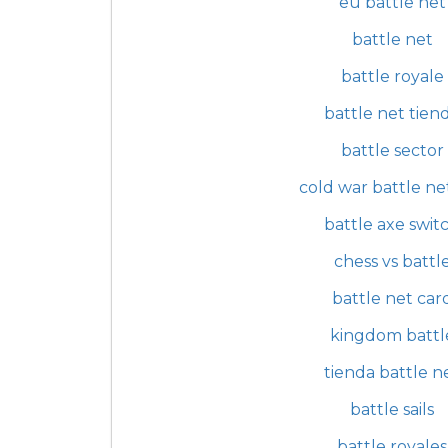
eu battle net
battle net
battle royale
battle net tien
battle sector
cold war battle ne
battle axe swit
chess vs battl
battle net car
kingdom battl
tienda battle n
battle sails
battle royales