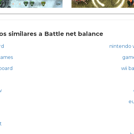
s similares a Battle net balance
rd
nintendo w
games
game
 board
wii b
w
eu
d
t