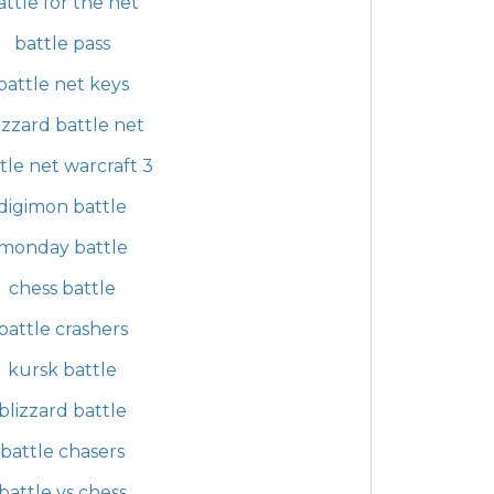
attle for the net
battle pass
battle net keys
izzard battle net
tle net warcraft 3
digimon battle
monday battle
chess battle
battle crashers
kursk battle
blizzard battle
battle chasers
battle vs chess