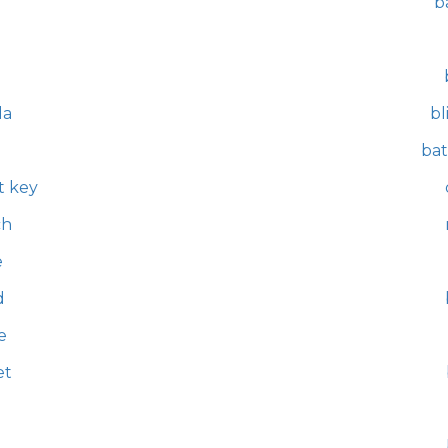
b
da
bl
bat
t key
ch
e
d
e
et