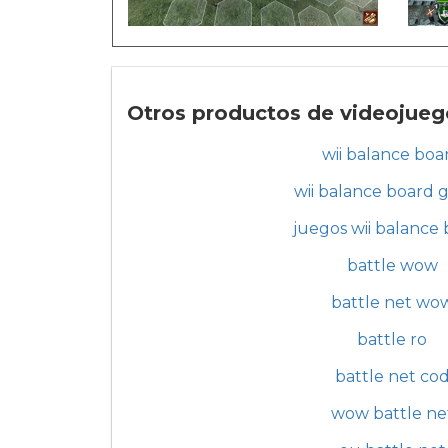
Otros productos de videojuego
wii balance boa
wii balance board 
juegos wii balance
battle wow
battle net wo
battle ro
battle net co
wow battle ne