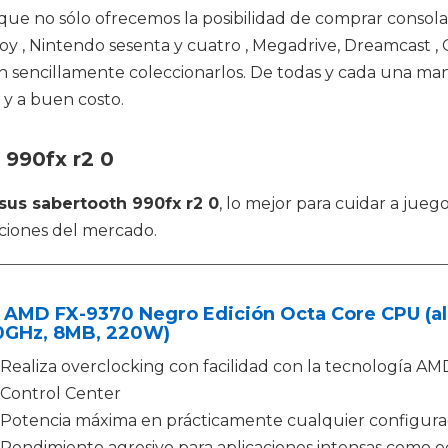
e que no sólo ofrecemos la posibilidad de comprar conso
oy , Nintendo sesenta y cuatro , Megadrive, Dreamcast 
en sencillamente coleccionarlos. De todas y cada una man
 y a buen costo.
 990fx r2 0
sus sabertooth 990fx r2 0
, lo mejor para cuidar a jue
ciones del mercado.
 AMD FX-9370 Negro Edición Octa Core CPU (al
0GHz, 8MB, 220W)
Realiza overclocking con facilidad con la tecnología AM
Control Center
Potencia máxima en prácticamente cualquier configura
Rendimiento agresivo para aplicaciones intensas como 