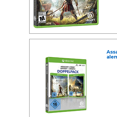
Assa
ale