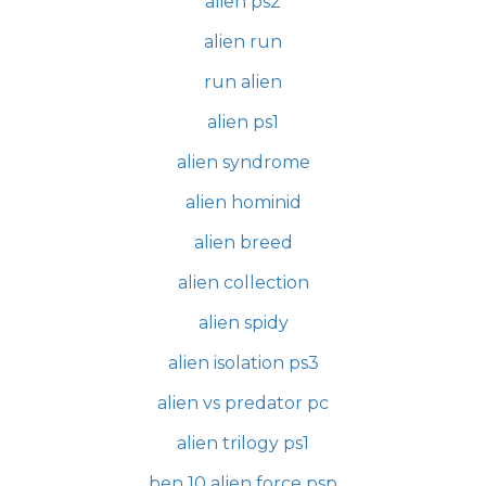
alien ps2
alien run
run alien
alien ps1
alien syndrome
alien hominid
alien breed
alien collection
alien spidy
alien isolation ps3
alien vs predator pc
alien trilogy ps1
ben 10 alien force psp