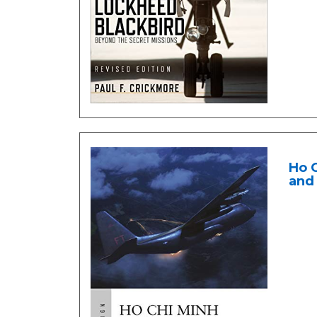
Ho C
and 