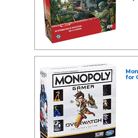
Mono
for