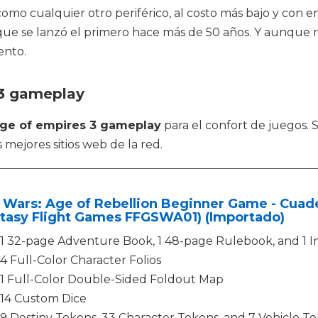
como cualquier otro periférico, al costo más bajo y con 
 que se lanzó el primero hace más de 50 años. Y aunque 
ento.
 3 gameplay
ge of empires 3 gameplay
para el confort de juegos.
 mejores sitios web de la red.
 Wars: Age of Rebellion Beginner Game - Cuade
ntasy Flight Games FFGSWA01) (Importado)
1 32-page Adventure Book, 1 48-page Rulebook, and 1 I
4 Full-Color Character Folios
1 Full-Color Double-Sided Foldout Map
14 Custom Dice
9 Destiny Tokens, 33 Character Tokens, and 7 Vehicle T