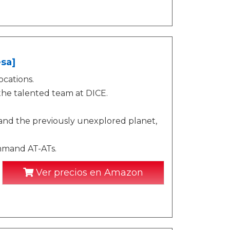
sa]
ocations.
the talented team at DICE.
and the previously unexplored planet,
ommand AT-ATs.
Ver precios en Amazon