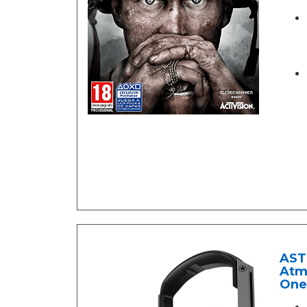
ASTR
Atmo
One,