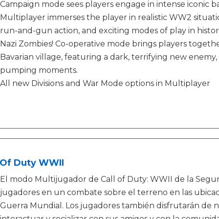
Campaign mode sees players engage in intense iconic ba
Multiplayer immerses the player in realistic WW2 situat
run-and-gun action, and exciting modes of play in histor
Nazi Zombies! Co-operative mode brings players together 
Bavarian village, featuring a dark, terrifying new enemy
pumping moments.
All new Divisions and War Mode options in Multiplayer
 Of Duty WWII
El modo Multijugador de Call of Duty: WWII de la Segun
jugadores en un combate sobre el terreno en las ubic
Guerra Mundial. Los jugadores también disfrutarán de 
interactuar y socializar con sus amigos y con la comunid