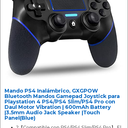
Mando PS4 Inalámbrico, GXGPOW
Bluetooth Mandos Gamepad Joystick para
Playstation 4 PS4/PS4 Slim/PS4 Pro con
Daul Motor Vibration | 600mAh Battery
|3.5mm Audio Jack Speaker |Touch
Panel(Blue)
?【Compatible con PS4/PS4 Slim/PS4 Pro】 El