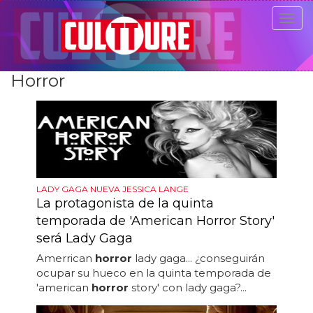
Togg
navig
Horror
LADY GAGA NUEVA JESSICA LANGE
La protagonista de la quinta
temporada de 'American Horror Story'
será Lady Gaga
Amerrican
horror
lady gaga... ¿conseguirán
ocupar su hueco en la quinta temporada de
'american
horror
story' con lady gaga?...