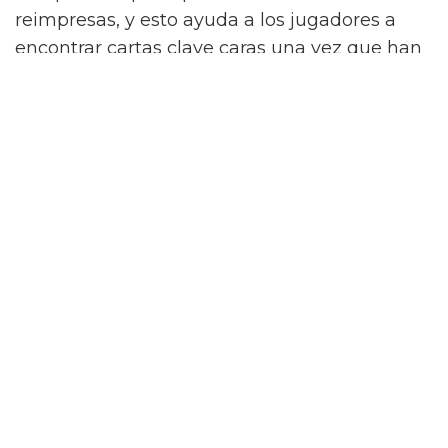
reimpresas, y esto ayuda a los jugadores a
encontrar cartas clave caras una vez que han
bajado de precio. En años anteriores, la única
forma de hacer esto era comprar las Mega
Tins en septiembre de cada año, pero esto
cambió para mejor cuando Konami introdujo
la serie de sets "Rarity Collection".
La primera "Rarity Collection" cambió el juego
para siempre, ya que permitió a los jugadores
tener
una forma fácil de adquirir una gran
cantidad de handtraps necesarios
, al mismo
tiempo que proporcionó a los jugadores
versiones de alta rareza para cartas que no
habían recibido previamente una versión de
alta rareza. En general, los sets de reimpresión