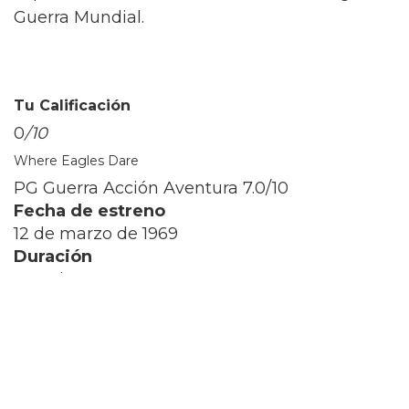
Guerra Mundial.
Tu Calificación
0
/10
Where Eagles Dare
PG Guerra Acción Aventura
7.0/10
Fecha de estreno
12 de marzo de 1969
Duración
155 minutos
Reparto
Richard Burton Maj. Smith
Clint Eastwood Lt. Morris Schaffer