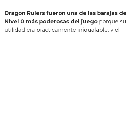
Dragon Rulers fueron una de las barajas de
Nivel 0 más poderosas del juego
porque su
utilidad era prácticamente inigualable, y el
mazo podía adaptarse a cualquier estado de
la mesa utilizando piezas de combinación
específicas para superar la mesa del
oponente. Además, tenía acceso a poderosos
monstruos XYZ de Rango 7, lo que ayudó a
que fuera uno de los arquetipos más
poderosos y consistentes jamás creados.
4 "Starstrike Blast" Agregó un Icónico
Handtrap
Carta Más Poderosa: Droll & Lock Bird