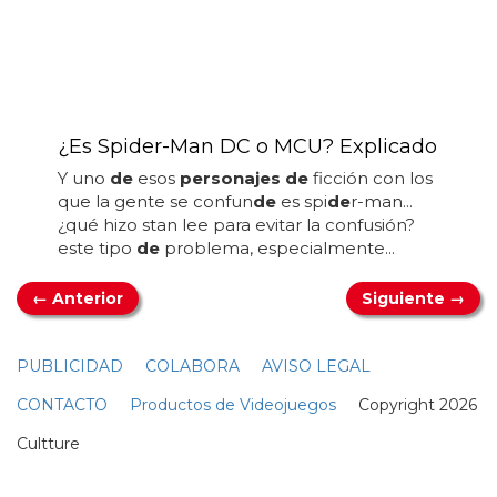
situación
de
trabajo por encargo
de
los
creadores
de
cómics en editoriales...
¿Es Spider-Man DC o MCU? Explicado
Y uno
de
esos
personajes de
ficción con los
que la gente se confun
de
es spi
de
r-man...
¿qué hizo stan lee para evitar la confusión?
este tipo
de
problema, especialmente...
← Anterior
Siguiente →
PUBLICIDAD
COLABORA
AVISO LEGAL
CONTACTO
Productos de Videojuegos
Copyright 2026