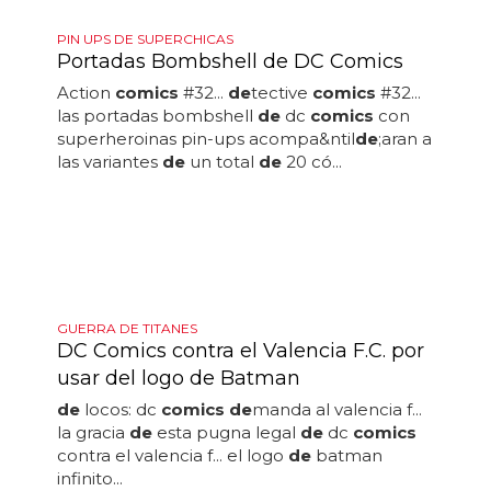
PIN UPS DE SUPERCHICAS
Portadas Bombshell de DC Comics
Action
comics
#32...
de
tective
comics
#32...
las portadas bombshell
de
dc
comics
con
superheroinas pin-ups acompa&ntil
de
;aran a
las variantes
de
un total
de
20 có...
GUERRA DE TITANES
DC Comics contra el Valencia F.C. por
usar del logo de Batman
de
locos: dc
comics de
manda al valencia f...
la gracia
de
esta pugna legal
de
dc
comics