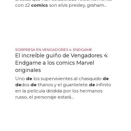
Las versiones
de
lujo también están
disponibles en el sitio web
de
z2... otros
artistas que han colaborado recientemente
con z2
comics
son elvis presley, graham...
SORPRESA EN VENGADORES 4: ENDGAME
El increíble guiño de Vengadores 4:
Endgame a los comics Marvel
originales
Uno
de
los supervivientes al chasquido
de
de
dos
de
thanos y el guantelete
de
infinito
en la película diridida por los hermanos
russo, el personaje estará...