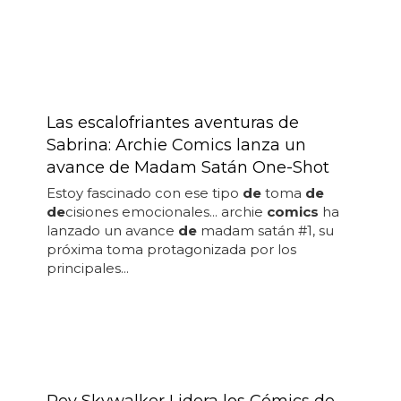
contra el valencia f... el logo
de
batman
infinito...
Las escalofriantes aventuras de
Sabrina: Archie Comics lanza un
avance de Madam Satán One-Shot
Estoy fascinado con ese tipo
de
toma
de
de
cisiones emocionales... archie
comics
ha
lanzado un avance
de
madam satán #1, su
próxima toma protagonizada por los
principales...