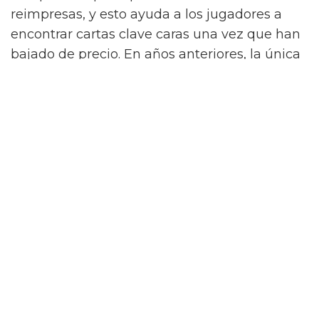
reimpresas, y esto ayuda a los jugadores a
encontrar cartas clave caras una vez que han
bajado de precio. En años anteriores, la única
forma de hacer esto era comprar las Mega
Tins en septiembre de cada año, pero esto
cambió para mejor cuando Konami introdujo
la serie de sets "Rarity Collection".
La primera "Rarity Collection" cambió el juego
para siempre, ya que permitió a los jugadores
tener
una forma fácil de adquirir una gran
cantidad de handtraps necesarios
, al mismo
tiempo que proporcionó a los jugadores
versiones de alta rareza para cartas que no
habían recibido previamente una versión de
alta rareza. En general, los sets de reimpresión