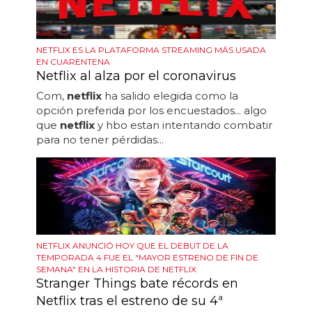
NETFLIX ES LA PLATAFORMA STREAMING MÁS USADA
EN CUARENTENA
Netflix al alza por el coronavirus
Com,
netflix
ha salido elegida como la
opción preferida por los encuestados... algo
que
netflix
y hbo estan intentando combatir
para no tener pérdidas...
NETFLIX ANUNCIÓ HOY QUE EL DEBUT DE LA
TEMPORADA 4 FUE EL "MAYOR ESTRENO DE FIN DE
SEMANA" EN LA HISTORIA DE NETFLIX
Stranger Things bate récords en
Netflix tras el estreno de su 4ª