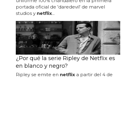
uniforme 100% chandalero en la prrimera
portada oficial de 'daredevil' de marvel
studios y
netflix
...
¿Por qué la serie Ripley de Netflix es
en blanco y negro?
Ripley se emite en
netflix
a partir del 4 de
abril... vídeos recomendados ¿por qué la
serie ripley de
netflix
es en blanco y negro ?
la serie ripley de
netflix
es...
← Anterior
Siguiente →
PUBLICIDAD
COLABORA
AVISO LEGAL