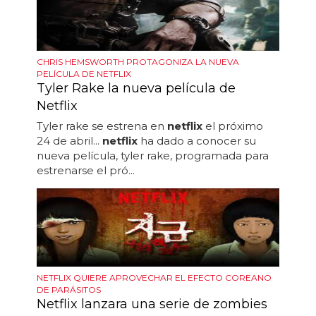
CHRIS HEMSWORTH PROTAGONIZA LA NUEVA
PELÍCULA DE NETFLIX
Tyler Rake la nueva película de
Netflix
Tyler rake se estrena en
netflix
el próximo
24 de abril...
netflix
ha dado a conocer su
nueva película, tyler rake, programada para
estrenarse el pró...
NETFLIX QUIERE APROVECHAR EL EFECTO COREANO
DE PARÁSITOS
Netflix lanzara una serie de zombies