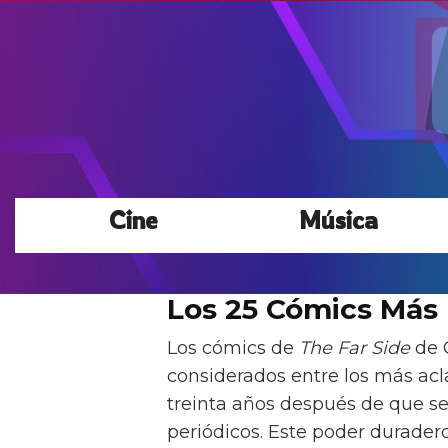
Cine
Música
Los 25 Cómics Más 
Los cómics de
The Far Side
de 
considerados entre los más acl
treinta años después de que se
periódicos. Este poder durade